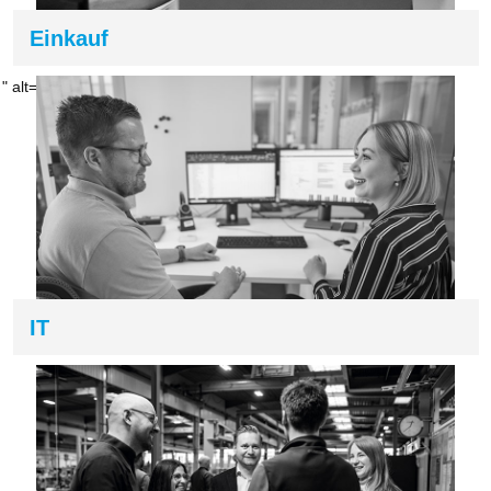
Einkauf
" alt="" height="" width="">
IT