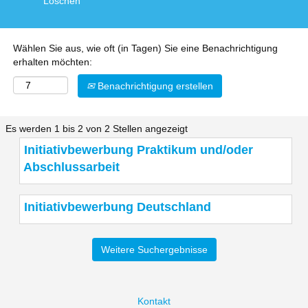
Löschen
Wählen Sie aus, wie oft (in Tagen) Sie eine Benachrichtigung
erhalten möchten:
Benachrichtigung erstellen
Suchergebnisse
Es werden 1 bis 2 von 2 Stellen angezeigt
für
Stellenbezeichnung
Drücken
Initiativbewerbung Praktikum und/oder
"".
Sie
Abschlussarbeit
Es
die
werden
Leertaste,
1
um
Stellenbezeichnung
Drücken
Initiativbewerbung Deutschland
bis
die
Sie
2
Stelleninformationen
die
von
vollständig
Leertaste,
Weitere Suchergebnisse
2
anzuzeigen.
um
Stellen
die
angezeigt
Stelleninformationen
Verwenden
vollständig
Kontakt
Sie